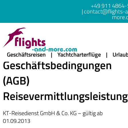
+49 911 4864-
|
contact@flights-
more.
Allgemeine
Geschäftsreisen
Yachtcharterflüge
Urlau
Geschäftsbedingungen
(AGB)
Reisevermittlungsleistun
KT-Reisedienst GmbH & Co. KG – gültig ab
01.09.2013